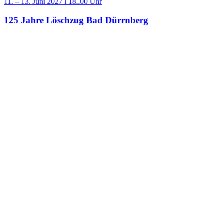
11. – 13. Juni 2027 l 18..00 Uhr
125 Jahre Löschzug Bad Dürrnberg