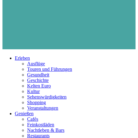
Erleben
Ausflüge
Touren und Führungen
Gesundheit
Geschichte
Kelten Euro
Kultur
Sehenswürdigkeiten
Shopping
Veranstaltungen
Genießen
Cafés
Feinkostläden
Nachtleben & Bars
Restaurants