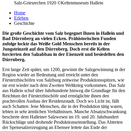
Salz-Griesrechen 1920 ©Keltenmuseum Hallein
Home
Erleben
Geschichte
Die große Geschichte vom Salz begegnet Ihnen in Hallein und
Bad Dürrnberg an vielen Ecken. Prähistorischen Funden
zufolge lockte das Weiße Gold Menschen bereits in der
Jungsteinzeit auf den Dürrnberg. Doch erst die Kelten
forcierten den Salzabbau in der Eisenzeit und besiedelten den
Dürrnberg.
Erst lange Zeit später, um 1200, gewinnt die Salzgewinnung in der
Region wieder an Bedeutung und erreicht unter den
Fürsterzbischöfen von Salzburg zeitweise Produktionsspitzen, wie
sie erst wieder nach dem Zweiten Weltkrieg vorkommen. Das Salz
aus Hallein schuf über Jahrhunderte hinweg die Grundlage für den
Reichtum der Fürsterzbischöfe und ermöglichte ihnen den
prachtvollen Ausbau der Residenzstadt. Doch wo Licht ist, fällt
auch Schatten: Jene Menschen, die in der Produktion tätig waren,
lebten in sehr ärmlichen Verhältnissen. Manche Absatzschwankung
bescherte dem Halleiner Salzwesen im 19. und 20. Jahrhundert
Rückschläge und drohende Produktionseinstellung. Das Abtreten
der Speisesalzerzeugung an Ebensee leitete das Ende der