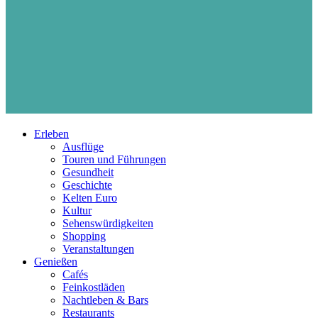
Erleben
Ausflüge
Touren und Führungen
Gesundheit
Geschichte
Kelten Euro
Kultur
Sehenswürdigkeiten
Shopping
Veranstaltungen
Genießen
Cafés
Feinkostläden
Nachtleben & Bars
Restaurants