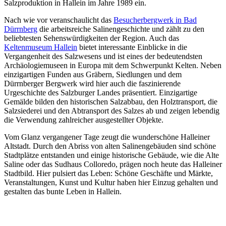
Salzproduktion in Hallein im Jahre 1989 ein.
Nach wie vor veranschaulicht das
Besucherbergwerk in Bad
Dürrnberg
die arbeitsreiche Salinengeschichte und zählt zu den
beliebtesten Sehenswürdigkeiten der Region. Auch das
Keltenmuseum Hallein
bietet interessante Einblicke in die
Vergangenheit des Salzwesens und ist eines der bedeutendsten
Archäologiemuseen in Europa mit dem Schwerpunkt Kelten. Neben
einzigartigen Funden aus Gräbern, Siedlungen und dem
Dürrnberger Bergwerk wird hier auch die faszinierende
Urgeschichte des Salzburger Landes präsentiert. Einzigartige
Gemälde bilden den historischen Salzabbau, den Holztransport, die
Salzsiederei und den Abtransport des Salzes ab und zeigen lebendig
die Verwendung zahlreicher ausgestellter Objekte.
Vom Glanz vergangener Tage zeugt die wunderschöne Halleiner
Altstadt. Durch den Abriss von alten Salinengebäuden sind schöne
Stadtplätze entstanden und einige historische Gebäude, wie die Alte
Saline oder das Sudhaus Colloredo, prägen noch heute das Halleiner
Stadtbild. Hier pulsiert das Leben: Schöne Geschäfte und Märkte,
Veranstaltungen, Kunst und Kultur haben hier Einzug gehalten und
gestalten das bunte Leben in Hallein.