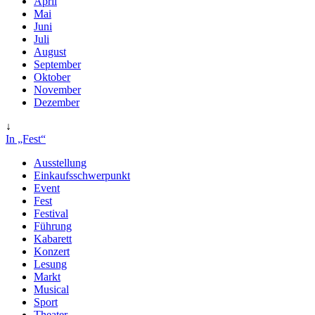
April
Mai
Juni
Juli
August
September
Oktober
November
Dezember
↓
In „Fest“
Ausstellung
Einkaufsschwerpunkt
Event
Fest
Festival
Führung
Kabarett
Konzert
Lesung
Markt
Musical
Sport
Theater