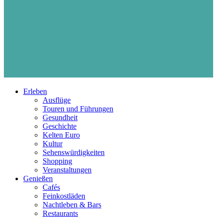
Erleben
Ausflüge
Touren und Führungen
Gesundheit
Geschichte
Kelten Euro
Kultur
Sehenswürdigkeiten
Shopping
Veranstaltungen
Genießen
Cafés
Feinkostläden
Nachtleben & Bars
Restaurants