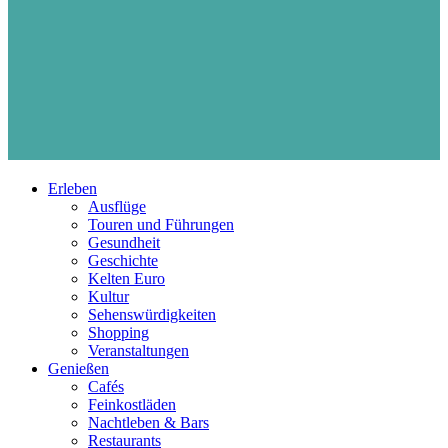
Erleben
Ausflüge
Touren und Führungen
Gesundheit
Geschichte
Kelten Euro
Kultur
Sehenswürdigkeiten
Shopping
Veranstaltungen
Genießen
Cafés
Feinkostläden
Nachtleben & Bars
Restaurants