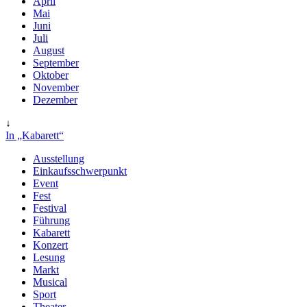
April
Mai
Juni
Juli
August
September
Oktober
November
Dezember
↓
In „Kabarett“
Ausstellung
Einkaufsschwerpunkt
Event
Fest
Festival
Führung
Kabarett
Konzert
Lesung
Markt
Musical
Sport
Theater