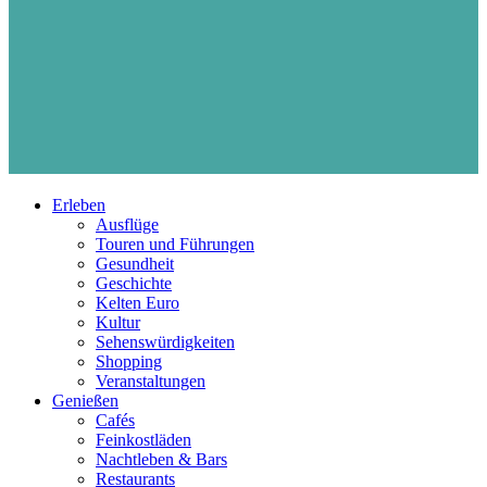
Erleben
Ausflüge
Touren und Führungen
Gesundheit
Geschichte
Kelten Euro
Kultur
Sehenswürdigkeiten
Shopping
Veranstaltungen
Genießen
Cafés
Feinkostläden
Nachtleben & Bars
Restaurants