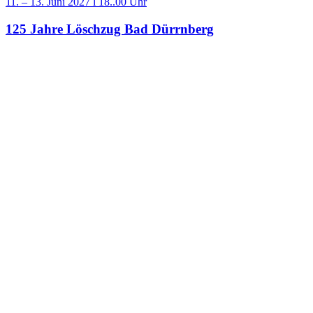
11. – 13. Juni 2027 l 18..00 Uhr
125 Jahre Löschzug Bad Dürrnberg