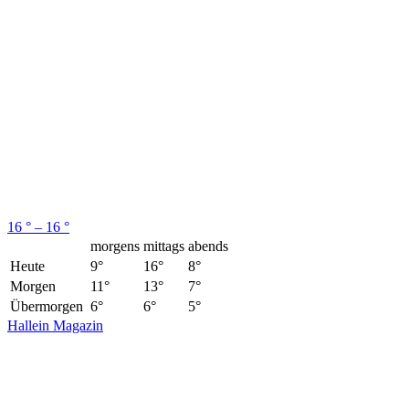
16 ° – 16 °
morgens
mittags
abends
Heute
9°
16°
8°
Morgen
11°
13°
7°
Übermorgen
6°
6°
5°
Hallein Magazin