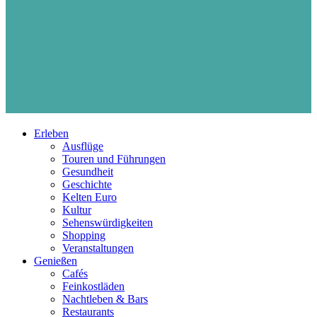
Erleben
Ausflüge
Touren und Führungen
Gesundheit
Geschichte
Kelten Euro
Kultur
Sehenswürdigkeiten
Shopping
Veranstaltungen
Genießen
Cafés
Feinkostläden
Nachtleben & Bars
Restaurants