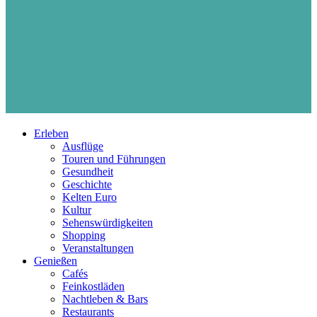
Erleben
Ausflüge
Touren und Führungen
Gesundheit
Geschichte
Kelten Euro
Kultur
Sehenswürdigkeiten
Shopping
Veranstaltungen
Genießen
Cafés
Feinkostläden
Nachtleben & Bars
Restaurants