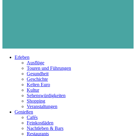
Erleben
Ausflüge
Touren und Führungen
Gesundheit
Geschichte
Kelten Euro
Kultur
Sehenswürdigkeiten
Shopping
Veranstaltungen
Genießen
Cafés
Feinkostläden
Nachtleben & Bars
Restaurants