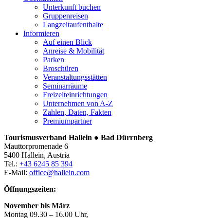
Unterkunft buchen
Gruppenreisen
Langzeitaufenthalte
Informieren
Auf einen Blick
Anreise & Mobilität
Parken
Broschüren
Veranstaltungsstätten
Seminarräume
Freizeiteinrichtungen
Unternehmen von A-Z
Zahlen, Daten, Fakten
Premiumpartner
Tourismusverband Hallein ● Bad Dürrnberg
Mauttorpromenade 6
5400 Hallein, Austria
Tel.:
+43 6245 85 394
E-Mail:
office@hallein.com
Öffnungszeiten:
November bis März
Montag 09.30 – 16.00 Uhr,