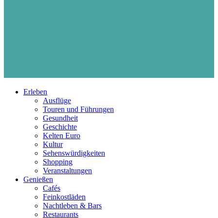
Erleben
Ausflüge
Touren und Führungen
Gesundheit
Geschichte
Kelten Euro
Kultur
Sehenswürdigkeiten
Shopping
Veranstaltungen
Genießen
Cafés
Feinkostläden
Nachtleben & Bars
Restaurants