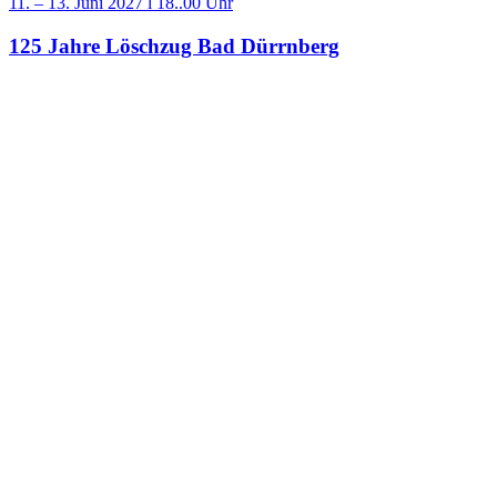
11. – 13. Juni 2027 l 18..00 Uhr
125 Jahre Löschzug Bad Dürrnberg