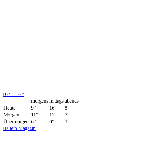
16 ° – 16 °
morgens
mittags
abends
Heute
9°
16°
8°
Morgen
11°
13°
7°
Übermorgen
6°
6°
5°
Hallein Magazin