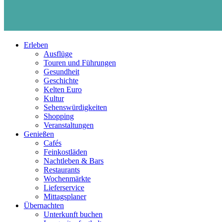
Erleben
Ausflüge
Touren und Führungen
Gesundheit
Geschichte
Kelten Euro
Kultur
Sehenswürdigkeiten
Shopping
Veranstaltungen
Genießen
Cafés
Feinkostläden
Nachtleben & Bars
Restaurants
Wochenmärkte
Lieferservice
Mittagsplaner
Übernachten
Unterkunft buchen