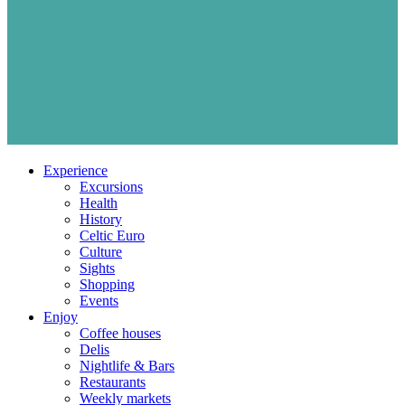
Experience
Excursions
Health
History
Celtic Euro
Culture
Sights
Shopping
Events
Enjoy
Coffee houses
Delis
Nightlife & Bars
Restaurants
Weekly markets