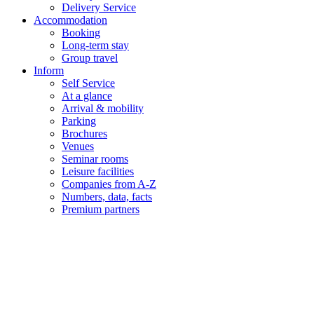
Delivery Service
Accommodation
Booking
Long-term stay
Group travel
Inform
Self Service
At a glance
Arrival & mobility
Parking
Brochures
Venues
Seminar rooms
Leisure facilities
Companies from A-Z
Numbers, data, facts
Premium partners