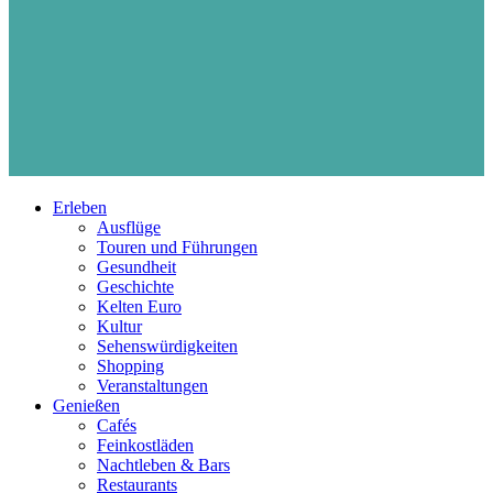
Erleben
Ausflüge
Touren und Führungen
Gesundheit
Geschichte
Kelten Euro
Kultur
Sehenswürdigkeiten
Shopping
Veranstaltungen
Genießen
Cafés
Feinkostläden
Nachtleben & Bars
Restaurants