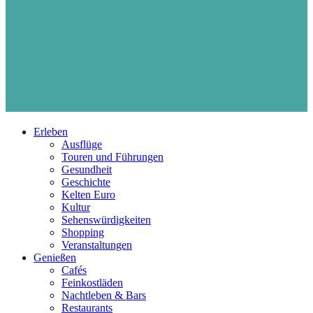
Erleben
Ausflüge
Touren und Führungen
Gesundheit
Geschichte
Kelten Euro
Kultur
Sehenswürdigkeiten
Shopping
Veranstaltungen
Genießen
Cafés
Feinkostläden
Nachtleben & Bars
Restaurants