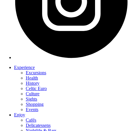
Experience
Excursions
Health
History
Celtic Euro
Culture
Sights
Shopping
Events
Enjoy
Cafés
Delicatessens
Nightlife & Bars