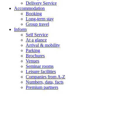
Delivery Service
Accommodation
Booking
Long-term stay
Group travel
Inform
Self Service
At a glance
Arrival & mobility
Parking
Brochures
Venues
Seminar rooms
Leisure facilities
Companies from A-Z
Numbers, data, facts
Premium partners