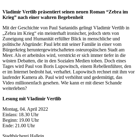
Vladimir Vertlib präsentiert seinen neuen Roman “Zebra im
Krieg” nach einer wahren Begebenheit
Mit der Geschichte von Paul Sarianidis gelingt Vladimir Vertlib in
„Zebra im Krieg“ ein meisterhaft ironischer, jedoch stets von
Zuneigung und Humanität erfüllter Blick in menschliche und
politische Abgründe: Paul lebt mit seiner Familie in einer vom
Bürgerkrieg heruntergewirtschafteten osteuropäischen Stadt am
Meer. Als er arbeitslos wird, verstrickt er sich immer tiefer in die
wüsten Debatten, die in den Sozialen Medien toben. Doch eines
Tages wird Paul von Boris Lupowitsch, einem Rebellenführer, den
er im Internet bedroht hat, verhaftet. Lupowitsch rechnet mit ihm vor
laufender Kamera ab. Paul wird verhöhnt und gedemütigt, das
Video millionenfach gesehen. Wie kann er mit dieser Schande
weiterleben?
Lesung mit Vladimir Vertlib
Montag, 04. April 2022
Einlass: 18.30 Uhr
Beginn: 19.00 Uhr
Ende: 21.00 Uhr
Stadtbücherei Hallein