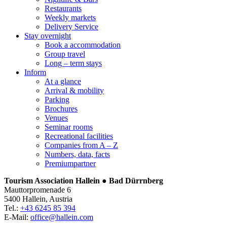
Restaurants
Weekly markets
Delivery Service
Stay overnight
Book a accommodation
Group travel
Long – term stays
Inform
At a glance
Arrival & mobility
Parking
Brochures
Venues
Seminar rooms
Recreational facilities
Companies from A – Z
Numbers, data, facts
Premiumpartner
Tourism Association Hallein ● Bad Dürrnberg
Mauttorpromenade 6
5400 Hallein, Austria
Tel.:
+43 6245 85 394
E-Mail:
office@hallein.com