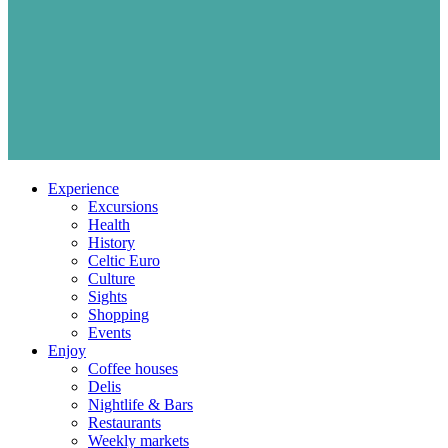
Experience
Excursions
Health
History
Celtic Euro
Culture
Sights
Shopping
Events
Enjoy
Coffee houses
Delis
Nightlife & Bars
Restaurants
Weekly markets