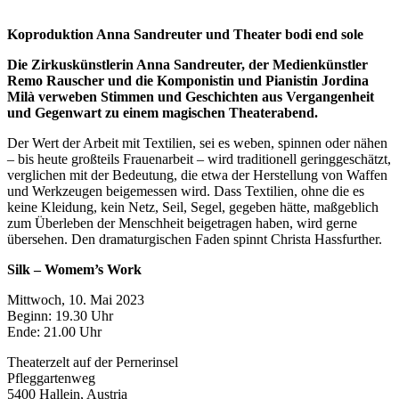
Koproduktion Anna Sandreuter und Theater bodi end sole
Die Zirkuskünstlerin Anna Sandreuter, der Medienkünstler
Remo Rauscher und die Komponistin und Pianistin Jordina
Milà verweben Stimmen und Geschichten aus Vergangenheit
und Gegenwart zu einem magischen Theaterabend.
Der Wert der Arbeit mit Textilien, sei es weben, spinnen oder nähen
– bis heute großteils Frauenarbeit – wird traditionell geringgeschätzt,
verglichen mit der Bedeutung, die etwa der Herstellung von Waffen
und Werkzeugen beigemessen wird. Dass Textilien, ohne die es
keine Kleidung, kein Netz, Seil, Segel, gegeben hätte, maßgeblich
zum Überleben der Menschheit beigetragen haben, wird gerne
übersehen. Den dramaturgischen Faden spinnt Christa Hassfurther.
Silk – Womem’s Work
Mittwoch, 10. Mai 2023
Beginn: 19.30 Uhr
Ende: 21.00 Uhr
Theaterzelt auf der Pernerinsel
Pfleggartenweg
5400 Hallein, Austria