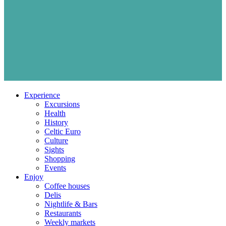
Experience
Excursions
Health
History
Celtic Euro
Culture
Sights
Shopping
Events
Enjoy
Coffee houses
Delis
Nightlife & Bars
Restaurants
Weekly markets