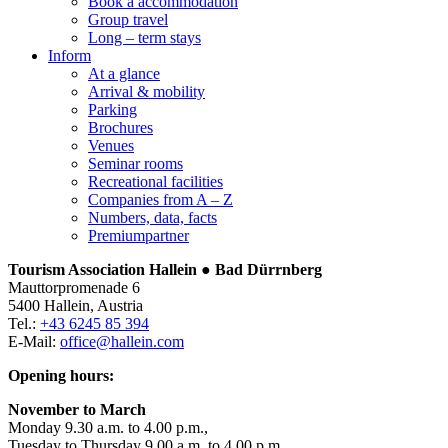
Book a accommodation
Group travel
Long – term stays
Inform
At a glance
Arrival & mobility
Parking
Brochures
Venues
Seminar rooms
Recreational facilities
Companies from A – Z
Numbers, data, facts
Premiumpartner
Tourism Association Hallein ● Bad Dürrnberg
Mauttorpromenade 6
5400 Hallein, Austria
Tel.:
+43 6245 85 394
E-Mail:
office@hallein.com
Opening hours:
November to March
Monday 9.30 a.m. to 4.00 p.m.,
Tuesday to Thursday 9.00 a.m. to 4.00 p.m.