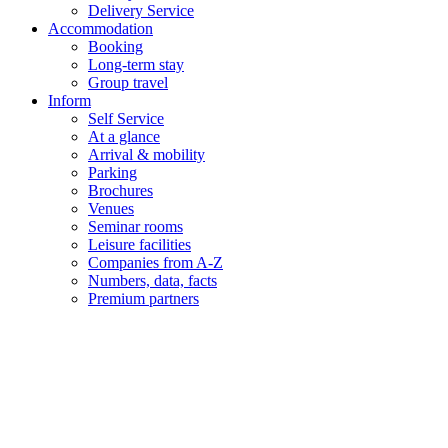
Delivery Service
Accommodation
Booking
Long-term stay
Group travel
Inform
Self Service
At a glance
Arrival & mobility
Parking
Brochures
Venues
Seminar rooms
Leisure facilities
Companies from A-Z
Numbers, data, facts
Premium partners