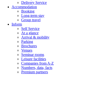
Delivery Service
Accommodation
Booking
Long-term stay
Group travel
Inform
Self Service
At a glance
Arrival & mobility
Parking
Brochures
Venues
Seminar rooms
Leisure facilities
Companies from A-Z
Numbers, data, facts
Premium partners