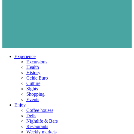
Experience
Excursions
Health
History
Celtic Euro
Culture
Sights
Shopping
Events
Enjoy
Coffee houses
Delis
Nightlife & Bars
Restaurants
Weekly markets