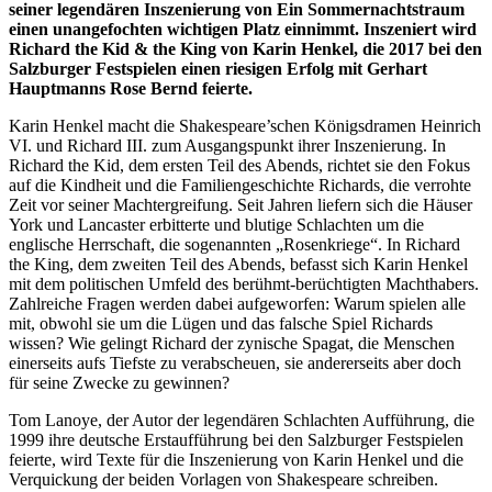
seiner legendären Inszenierung von Ein Sommernachtstraum
einen unangefochten wichtigen Platz einnimmt. Inszeniert wird
Richard the Kid & the King von Karin Henkel, die 2017 bei den
Salzburger Festspielen einen riesigen Erfolg mit Gerhart
Hauptmanns Rose Bernd feierte.
Karin Henkel macht die Shakespeare’schen Königsdramen Heinrich
VI. und Richard III. zum Ausgangspunkt ihrer Inszenierung. In
Richard the Kid, dem ersten Teil des Abends, richtet sie den Fokus
auf die Kindheit und die Familiengeschichte Richards, die verrohte
Zeit vor seiner Machtergreifung. Seit Jahren liefern sich die Häuser
York und Lancaster erbitterte und blutige Schlachten um die
englische Herrschaft, die sogenannten „Rosenkriege“. In Richard
the King, dem zweiten Teil des Abends, befasst sich Karin Henkel
mit dem politischen Umfeld des berühmt-berüchtigten Machthabers.
Zahlreiche Fragen werden dabei aufgeworfen: Warum spielen alle
mit, obwohl sie um die Lügen und das falsche Spiel Richards
wissen? Wie gelingt Richard der zynische Spagat, die Menschen
einerseits aufs Tiefste zu verabscheuen, sie andererseits aber doch
für seine Zwecke zu gewinnen?
Tom Lanoye, der Autor der legendären Schlachten Aufführung, die
1999 ihre deutsche Erstaufführung bei den Salzburger Festspielen
feierte, wird Texte für die Inszenierung von Karin Henkel und die
Verquickung der beiden Vorlagen von Shakespeare schreiben.