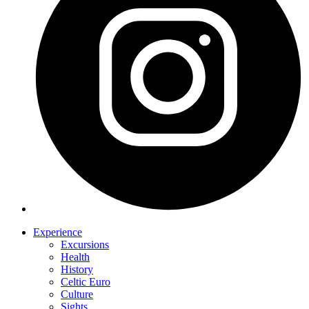
Experience
Excursions
Health
History
Celtic Euro
Culture
Sights