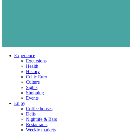
Experience
Excursions
Health
History
Celtic Euro
Culture
Sights
Shopping
Events
Enjoy
Coffee houses
Delis
Nightlife & Bars
Restaurants
Weekly markets