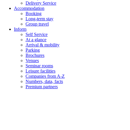
Delivery Service
Accommodation
Booking
Long-term stay
Group travel
Inform
Self Service
At a glance
Arrival & mobility
Parking
Brochures
Venues
Seminar rooms
Leisure facilities
Companies from A-Z
Numbers, data, facts
Premium partners