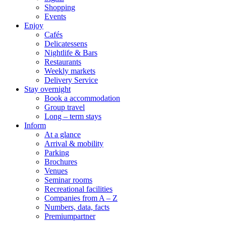
Shopping
Events
Enjoy
Cafés
Delicatessens
Nightlife & Bars
Restaurants
Weekly markets
Delivery Service
Stay overnight
Book a accommodation
Group travel
Long – term stays
Inform
At a glance
Arrival & mobility
Parking
Brochures
Venues
Seminar rooms
Recreational facilities
Companies from A – Z
Numbers, data, facts
Premiumpartner