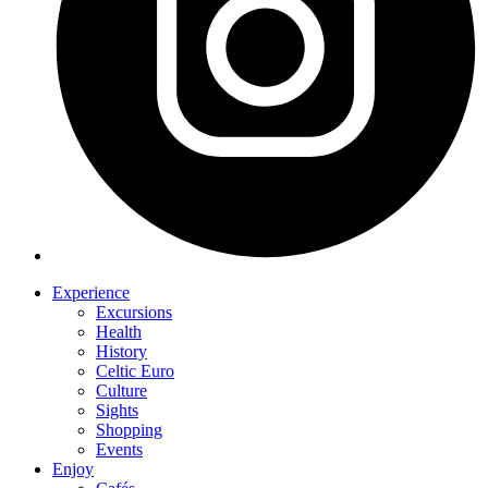
Experience
Excursions
Health
History
Celtic Euro
Culture
Sights
Shopping
Events
Enjoy