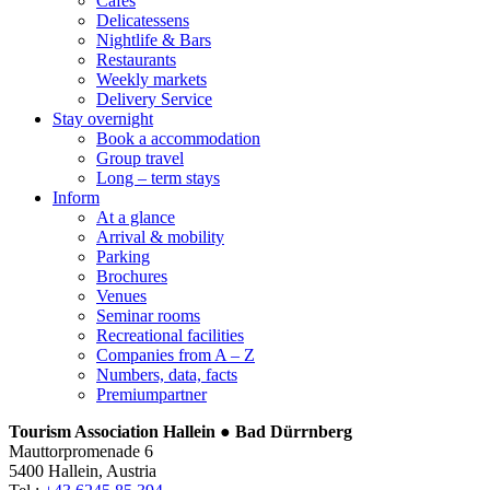
Cafés
Delicatessens
Nightlife & Bars
Restaurants
Weekly markets
Delivery Service
Stay overnight
Book a accommodation
Group travel
Long – term stays
Inform
At a glance
Arrival & mobility
Parking
Brochures
Venues
Seminar rooms
Recreational facilities
Companies from A – Z
Numbers, data, facts
Premiumpartner
Tourism Association Hallein ● Bad Dürrnberg
Mauttorpromenade 6
5400 Hallein, Austria