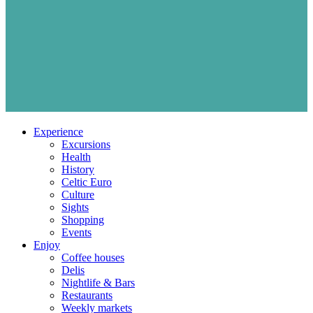
Experience
Excursions
Health
History
Celtic Euro
Culture
Sights
Shopping
Events
Enjoy
Coffee houses
Delis
Nightlife & Bars
Restaurants
Weekly markets