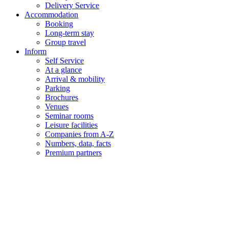
Delivery Service
Accommodation
Booking
Long-term stay
Group travel
Inform
Self Service
At a glance
Arrival & mobility
Parking
Brochures
Venues
Seminar rooms
Leisure facilities
Companies from A-Z
Numbers, data, facts
Premium partners