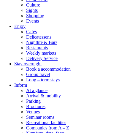
Culture
Sights
Shopping
Events
Enjoy
Cafés
Delicatessens
Nightlife & Bars
Restaurants
Weekly markets
Delivery Service
Stay overnight
Book a accommodation
Group travel
Long – term stays
Inform
At a glance
Arrival & mobility
Parking
Brochures
Venues
Seminar rooms
Recreational facilities
Companies from A – Z