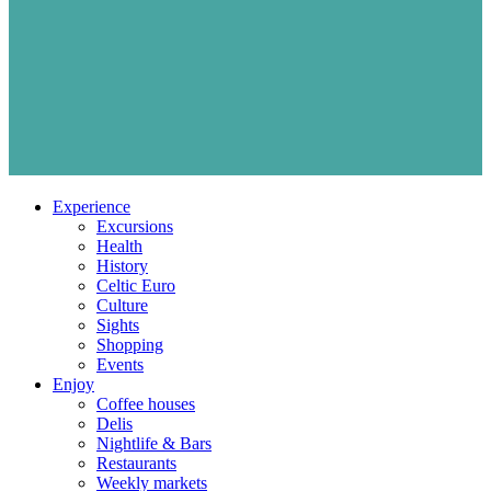
Experience
Excursions
Health
History
Celtic Euro
Culture
Sights
Shopping
Events
Enjoy
Coffee houses
Delis
Nightlife & Bars
Restaurants
Weekly markets