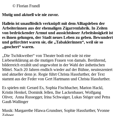
© Florian Frandl
Mutig und aktuell wie nie zuvor.
Hallein ist unauflöslich verknüpft mit dem Alltagsleben der
Arbeiterinnen aus der ehemaligen Zigarrenfabrik. In Zeiten
von bedrückender Armut und aussichtsloser Arbeitslosigkeit ist
es ihnen gelungen, der Stadt neues Leben zu geben. Bewundert
und gefürchtet waren sie, die „Tabaklerinnen“, weil sie so
„goschert“ waren.
„Die Tschikweiber“ von Theater bodi end sole ist eine
Liebeserklärung an die mutigen Frauen von damals. Berührend,
bilderreich erzählt und ungewohnt in der Wahl der ästhetischen
Mittel. Nach 20 Jahren endlich wieder auf der Bühne, neuinszeniert
und aktueller denn je. Regie führt Christa Hassfurther, der Text
stammt aus der Feder von Gert Hartmann und Christa Hassfurther.
Es spielen mit: Gerard Es, Sophia Fischbacher, Marion Hackl,
Kristin Henkel, Dominik Jellen, Ilse Lackenbauer, Wolfgang
Oliver, Anna Russegger, Irina Schwaiger, Lukas Stöger und Petra
Gauß-Wallinger
Musik: Margarethe Hlawa-Grundner, Sophie Hassfurther, Yvonne
Zehner