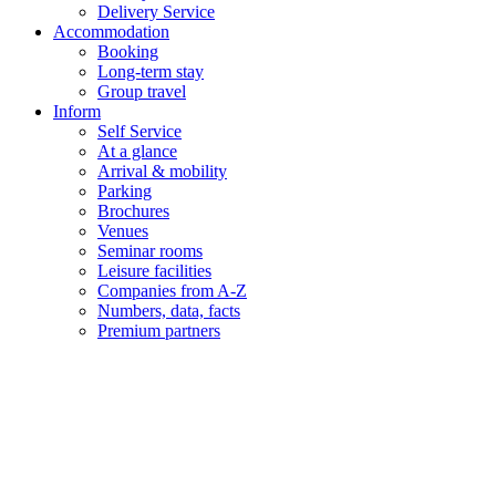
Delivery Service
Accommodation
Booking
Long-term stay
Group travel
Inform
Self Service
At a glance
Arrival & mobility
Parking
Brochures
Venues
Seminar rooms
Leisure facilities
Companies from A-Z
Numbers, data, facts
Premium partners