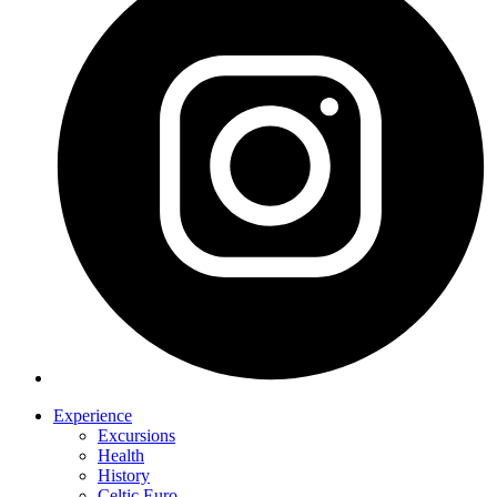
Experience
Excursions
Health
History
Celtic Euro