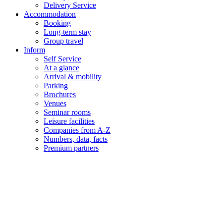
Delivery Service
Accommodation
Booking
Long-term stay
Group travel
Inform
Self Service
At a glance
Arrival & mobility
Parking
Brochures
Venues
Seminar rooms
Leisure facilities
Companies from A-Z
Numbers, data, facts
Premium partners