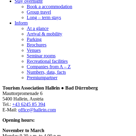
Stay overnight
Book a accommodation
Group travel
Long – term stays
Inform
At a glance
Arrival & mobility
Parking
Brochures
Venues
Seminar rooms
Recreational facilities
Companies from A – Z
Numbers, data, facts
Premiumpartner
Tourism Association Hallein ● Bad Dürrnberg
Mauttorpromenade 6
5400 Hallein, Austria
Tel.:
+43 6245 85 394
E-Mail:
office@hallein.com
Opening hours:
November to March
Monday 9.30 a.m. to 4.00 p.m.,