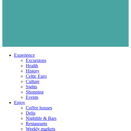
Experience
Excursions
Health
History
Celtic Euro
Culture
Sights
Shopping
Events
Enjoy
Coffee houses
Delis
Nightlife & Bars
Restaurants
Weekly markets