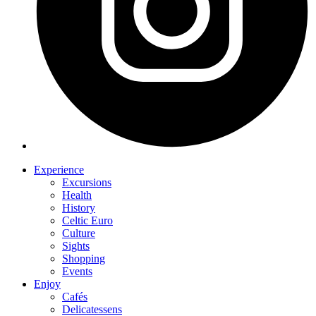
Experience
Excursions
Health
History
Celtic Euro
Culture
Sights
Shopping
Events
Enjoy
Cafés
Delicatessens