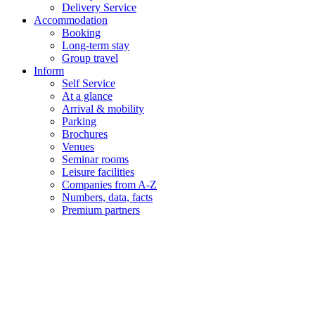
Delivery Service
Accommodation
Booking
Long-term stay
Group travel
Inform
Self Service
At a glance
Arrival & mobility
Parking
Brochures
Venues
Seminar rooms
Leisure facilities
Companies from A-Z
Numbers, data, facts
Premium partners