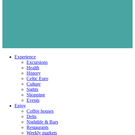
Experience
Excursions
Health
History
Celtic Euro
Culture
Sights
Shopping
Events
Enjoy
Coffee houses
Delis
Nightlife & Bars
Restaurants
Weekly markets