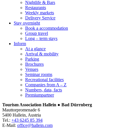
Nightlife & Bars
Restaurants
Weekly markets
Delivery Service
Stay overnight
Book a accommodation
Group travel
Long – term stays
Inform
At a glance
Arrival & mobility
Parking
Brochures
Venues
Seminar rooms
Recreational facilities
Companies from A – Z
Numbers, data, facts
Premiumpartner
Tourism Association Hallein ● Bad Dürrnberg
Mauttorpromenade 6
5400 Hallein, Austria
Tel.:
+43 6245 85 394
E-Mail:
office@hallein.com