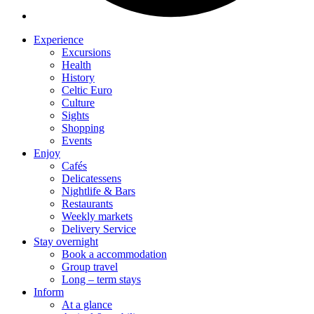
Experience
Excursions
Health
History
Celtic Euro
Culture
Sights
Shopping
Events
Enjoy
Cafés
Delicatessens
Nightlife & Bars
Restaurants
Weekly markets
Delivery Service
Stay overnight
Book a accommodation
Group travel
Long – term stays
Inform
At a glance