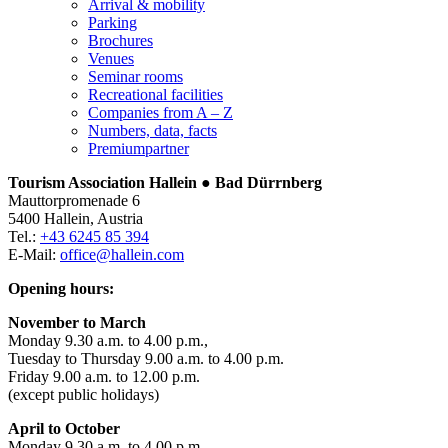
Arrival & mobility
Parking
Brochures
Venues
Seminar rooms
Recreational facilities
Companies from A – Z
Numbers, data, facts
Premiumpartner
Tourism Association Hallein ● Bad Dürrnberg
Mauttorpromenade 6
5400 Hallein, Austria
Tel.:
+43 6245 85 394
E-Mail:
office@hallein.com
Opening hours:
November to March
Monday 9.30 a.m. to 4.00 p.m.,
Tuesday to Thursday 9.00 a.m. to 4.00 p.m.
Friday 9.00 a.m. to 12.00 p.m.
(except public holidays)
April to October
Monday 9.30 a.m. to 4.00 p.m.,