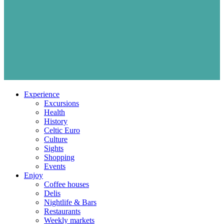
Experience
Excursions
Health
History
Celtic Euro
Culture
Sights
Shopping
Events
Enjoy
Coffee houses
Delis
Nightlife & Bars
Restaurants
Weekly markets