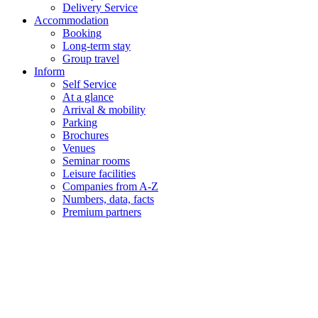
Delivery Service
Accommodation
Booking
Long-term stay
Group travel
Inform
Self Service
At a glance
Arrival & mobility
Parking
Brochures
Venues
Seminar rooms
Leisure facilities
Companies from A-Z
Numbers, data, facts
Premium partners