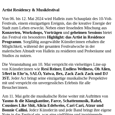
Artist Residency & Musikfestival
Von 06. bis 12. Mai 2024 wird Hallein zum Schauplatz des 10-Volt-
Festivals, einem einzigartigen Ereignis, das die kreative Energie der
Stadt zum Leben erweckt. Neben einer fesselnden Mischung aus
Konzerten, Workshops, Vorträgen
und
geheimen Sessions
bietet
das Festival ein besonderes
Highlight: das Artist in Residence
Programm
. Sorgfältig ausgewählte Künstler:innen erhalten die
Möglichkeit, während der gesamten Festivalwoche in der
malerischen Altstadt von Hallein zu residieren und Proberäume und
Studios zu nutzen.
Die Veranstaltung am 10. Mai verspricht ein vielseitiges Line-up
von Künstler:innen wie
Resi Reiner, Endless Wellness, Oh Alien,
5/8erl in Ehr’n, SALÒ, Yatwa, Bex, Zack Zack Zack und DJ
3ST.
Jeder Act bringt seine einzigartige musikalische Perspektive
mit und verspricht ein unvergessliches Erlebnis für alle
Besucher:innen.
Am 11. Mai geht die musikalische Reise weiter mit Auftritten von
Yasmo & die Klangkantine, Farce, Schattenmusik, Rahel,
Cousines Like Shit, Alicia Edelweiss, Cari Cari, Atzur und
Bonnie Callini.
Jede:r Künstler:in und jede Band bringt ihre eigene
Note in das Festival ein, was eine vielfältige und inspirierende