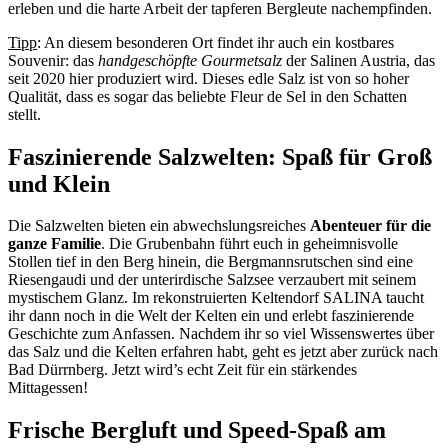
erleben und die harte Arbeit der tapferen Bergleute nachempfinden.
Tipp
: An diesem besonderen Ort findet ihr auch ein kostbares
Souvenir: das
handgeschöpfte Gourmetsalz
der Salinen Austria, das
seit 2020 hier produziert wird. Dieses edle Salz ist von so hoher
Qualität, dass es sogar das beliebte Fleur de Sel in den Schatten
stellt.
Faszinierende Salzwelten: Spaß für Groß
und Klein
Die Salzwelten bieten ein abwechslungsreiches
Abenteuer für die
ganze Familie
. Die Grubenbahn führt euch in geheimnisvolle
Stollen tief in den Berg hinein, die Bergmannsrutschen sind eine
Riesengaudi und der unterirdische Salzsee verzaubert mit seinem
mystischem Glanz. Im rekonstruierten Keltendorf SALINA taucht
ihr dann noch in die Welt der Kelten ein und erlebt faszinierende
Geschichte zum Anfassen. Nachdem ihr so viel Wissenswertes über
das Salz und die Kelten erfahren habt, geht es jetzt aber zurück nach
Bad Dürrnberg. Jetzt wird’s echt Zeit für ein stärkendes
Mittagessen!
Frische Bergluft und Speed-Spaß am