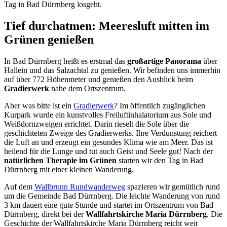
Tag in Bad Dürrnberg losgeht.
Tief durchatmen: Meeresluft mitten im
Grünen genießen
In Bad Dürrnberg heißt es erstmal das
großartige Panorama
über
Hallein und das Salzachtal zu genießen. Wir befinden uns immerhin
auf über 772 Höhenmeter und genießen den Ausblick beim
Gradierwerk
nahe dem Ortszentrum.
Aber was bitte ist ein
Gradierwerk
? Im öffentlich zugänglichen
Kurpark wurde ein kunstvolles Freiluftinhalatorium aus Sole und
Weißdornzweigen errichtet. Darin rieselt die Sole über die
geschichteten Zweige des Gradierwerks. Ihre Verdunstung reichert
die Luft an und erzeugt ein gesundes Klima wie am Meer. Das ist
heilend für die Lunge und tut auch Geist und Seele gut! Nach der
natürlichen Therapie im Grünen
starten wir den Tag in Bad
Dürrnberg mit einer kleinen Wanderung.
Auf dem
Wallbrunn Rundwanderweg
spazieren wir gemütlich rund
um die Gemeinde Bad Dürrnberg. Die leichte Wanderung von rund
3 km dauert eine gute Stunde und startet im Ortszentrum von Bad
Dürrnberg, direkt bei der
Wallfahrtskirche Maria Dürrnberg
. Die
Geschichte der Wallfahrtskirche Maria Dürrnberg reicht weit