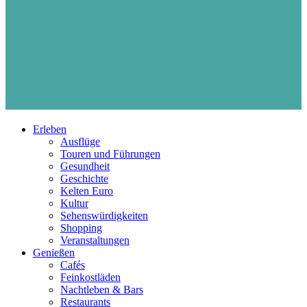
Erleben
Ausflüge
Touren und Führungen
Gesundheit
Geschichte
Kelten Euro
Kultur
Sehenswürdigkeiten
Shopping
Veranstaltungen
Genießen
Cafés
Feinkostläden
Nachtleben & Bars
Restaurants