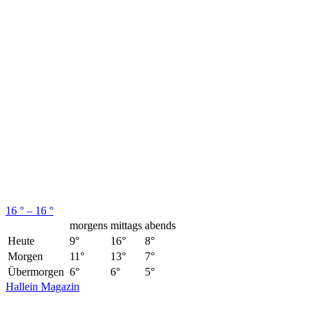
16 ° – 16 °
morgens
mittags
abends
Heute
9°
16°
8°
Morgen
11°
13°
7°
Übermorgen
6°
6°
5°
Hallein Magazin