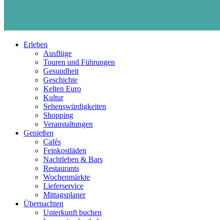
Erleben
Ausflüge
Touren und Führungen
Gesundheit
Geschichte
Kelten Euro
Kultur
Sehenswürdigkeiten
Shopping
Veranstaltungen
Genießen
Cafés
Feinkostläden
Nachtleben & Bars
Restaurants
Wochenmärkte
Lieferservice
Mittagsplaner
Übernachten
Unterkunft buchen