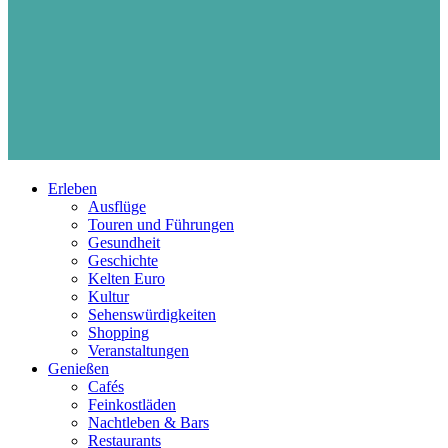
Erleben
Ausflüge
Touren und Führungen
Gesundheit
Geschichte
Kelten Euro
Kultur
Sehenswürdigkeiten
Shopping
Veranstaltungen
Genießen
Cafés
Feinkostläden
Nachtleben & Bars
Restaurants