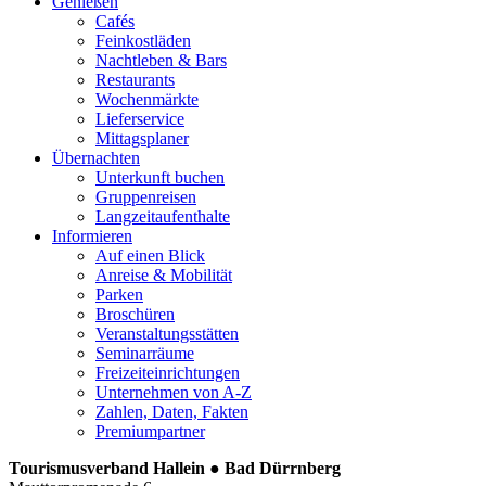
Genießen
Cafés
Feinkostläden
Nachtleben & Bars
Restaurants
Wochenmärkte
Lieferservice
Mittagsplaner
Übernachten
Unterkunft buchen
Gruppenreisen
Langzeitaufenthalte
Informieren
Auf einen Blick
Anreise & Mobilität
Parken
Broschüren
Veranstaltungsstätten
Seminarräume
Freizeiteinrichtungen
Unternehmen von A-Z
Zahlen, Daten, Fakten
Premiumpartner
Tourismusverband Hallein ● Bad Dürrnberg