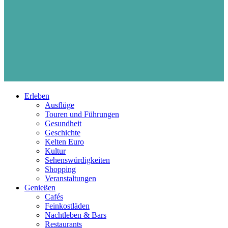
Erleben
Ausflüge
Touren und Führungen
Gesundheit
Geschichte
Kelten Euro
Kultur
Sehenswürdigkeiten
Shopping
Veranstaltungen
Genießen
Cafés
Feinkostläden
Nachtleben & Bars
Restaurants