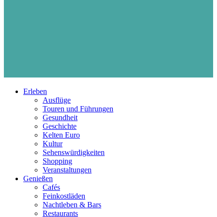
Erleben
Ausflüge
Touren und Führungen
Gesundheit
Geschichte
Kelten Euro
Kultur
Sehenswürdigkeiten
Shopping
Veranstaltungen
Genießen
Cafés
Feinkostläden
Nachtleben & Bars
Restaurants