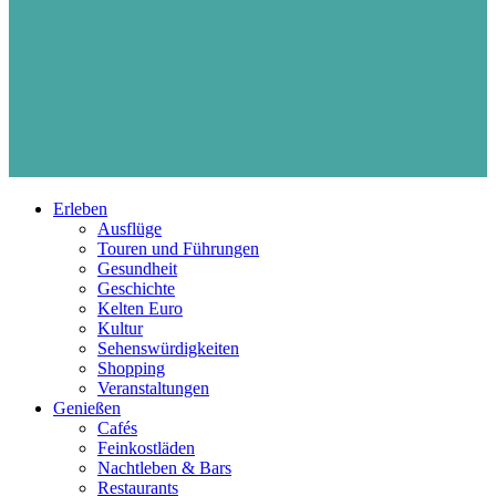
Erleben
Ausflüge
Touren und Führungen
Gesundheit
Geschichte
Kelten Euro
Kultur
Sehenswürdigkeiten
Shopping
Veranstaltungen
Genießen
Cafés
Feinkostläden
Nachtleben & Bars
Restaurants