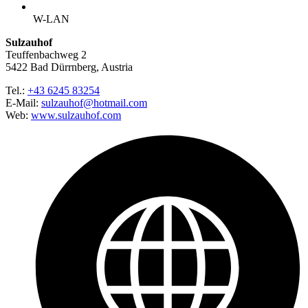
W-LAN
Sulzauhof
Teuffenbachweg 2
5422 Bad Dürrnberg, Austria
Tel.:
+43 6245 83254
E-Mail:
sulzauhof@hotmail.com
Web:
www.sulzauhof.com