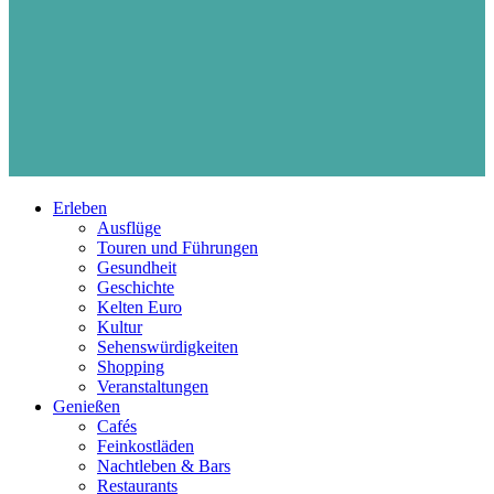
Erleben
Ausflüge
Touren und Führungen
Gesundheit
Geschichte
Kelten Euro
Kultur
Sehenswürdigkeiten
Shopping
Veranstaltungen
Genießen
Cafés
Feinkostläden
Nachtleben & Bars
Restaurants