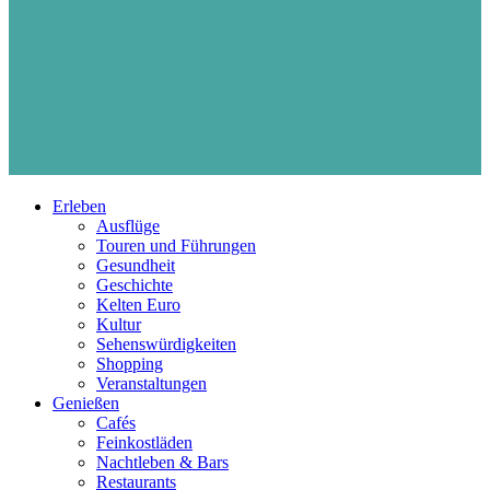
Erleben
Ausflüge
Touren und Führungen
Gesundheit
Geschichte
Kelten Euro
Kultur
Sehenswürdigkeiten
Shopping
Veranstaltungen
Genießen
Cafés
Feinkostläden
Nachtleben & Bars
Restaurants