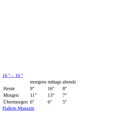
16 ° – 16 °
morgens
mittags
abends
Heute
9°
16°
8°
Morgen
11°
13°
7°
Übermorgen
6°
6°
5°
Hallein Magazin