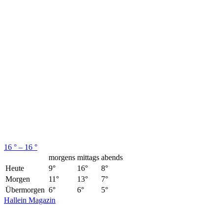
16 ° – 16 °
morgens
mittags
abends
Heute
9°
16°
8°
Morgen
11°
13°
7°
Übermorgen
6°
6°
5°
Hallein Magazin