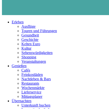
Erleben
Ausflüge
Touren und Führungen
Gesundheit
Geschichte
Kelten Euro
Kultur
Sehenswürdigkeiten
Shopping
Veranstaltungen
Genießen
Cafés
Feinkostläden
Nachtleben & Bars
Restaurants
Wochenmärkte
Lieferservice
Mittagsplaner
Übernachten
Unterkunft buchen