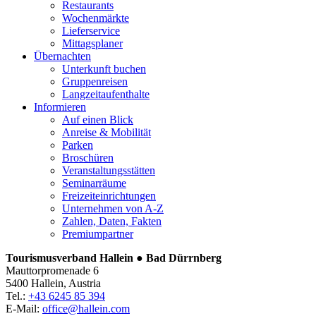
Restaurants
Wochenmärkte
Lieferservice
Mittagsplaner
Übernachten
Unterkunft buchen
Gruppenreisen
Langzeitaufenthalte
Informieren
Auf einen Blick
Anreise & Mobilität
Parken
Broschüren
Veranstaltungsstätten
Seminarräume
Freizeiteinrichtungen
Unternehmen von A-Z
Zahlen, Daten, Fakten
Premiumpartner
Tourismusverband Hallein ● Bad Dürrnberg
Mauttorpromenade 6
5400 Hallein, Austria
Tel.:
+43 6245 85 394
E-Mail:
office@hallein.com