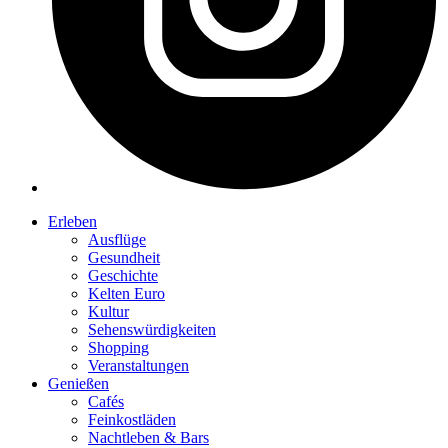
Erleben
Ausflüge
Gesundheit
Geschichte
Kelten Euro
Kultur
Sehenswürdigkeiten
Shopping
Veranstaltungen
Genießen
Cafés
Feinkostläden
Nachtleben & Bars