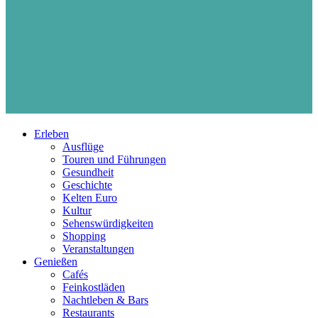
Erleben
Ausflüge
Touren und Führungen
Gesundheit
Geschichte
Kelten Euro
Kultur
Sehenswürdigkeiten
Shopping
Veranstaltungen
Genießen
Cafés
Feinkostläden
Nachtleben & Bars
Restaurants