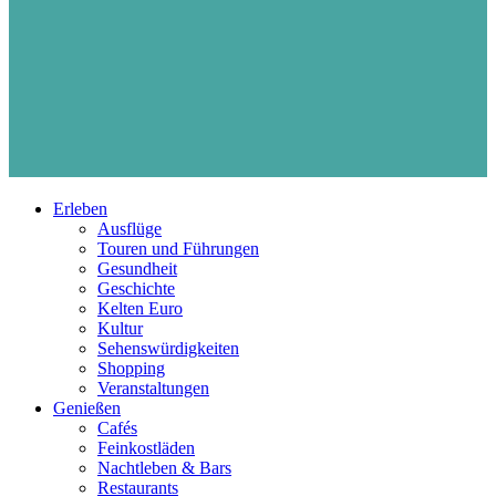
Erleben
Ausflüge
Touren und Führungen
Gesundheit
Geschichte
Kelten Euro
Kultur
Sehenswürdigkeiten
Shopping
Veranstaltungen
Genießen
Cafés
Feinkostläden
Nachtleben & Bars
Restaurants