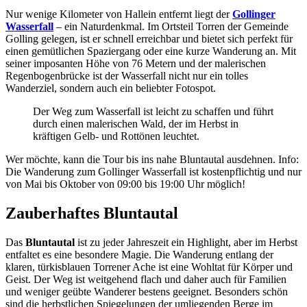
Nur wenige Kilometer von Hallein entfernt liegt der
Gollinger
Wasserfall
– ein Naturdenkmal. Im Ortsteil Torren der Gemeinde
Golling gelegen, ist er schnell erreichbar und bietet sich perfekt für
einen gemütlichen Spaziergang oder eine kurze Wanderung an. Mit
seiner imposanten Höhe von 76 Metern und der malerischen
Regenbogenbrücke ist der Wasserfall nicht nur ein tolles
Wanderziel, sondern auch ein beliebter Fotospot.
Der Weg zum Wasserfall ist leicht zu schaffen und führt
durch einen malerischen Wald, der im Herbst in
kräftigen Gelb- und Rottönen leuchtet.
Wer möchte, kann die Tour bis ins nahe Bluntautal ausdehnen. Info:
Die Wanderung zum Gollinger Wasserfall ist kostenpflichtig und nur
von Mai bis Oktober von 09:00 bis 19:00 Uhr möglich!
Zauberhaftes Bluntautal
Das
Bluntautal
ist zu jeder Jahreszeit ein Highlight, aber im Herbst
entfaltet es eine besondere Magie. Die Wanderung entlang der
klaren, türkisblauen Torrener Ache ist eine Wohltat für Körper und
Geist. Der Weg ist weitgehend flach und daher auch für Familien
und weniger geübte Wanderer bestens geeignet. Besonders schön
sind die herbstlichen Spiegelungen der umliegenden Berge im