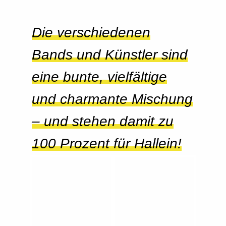
Die verschiedenen
Bands und Künstler sind
eine bunte, vielfältige
und charmante Mischung
– und stehen damit zu
100 Prozent für Hallein!