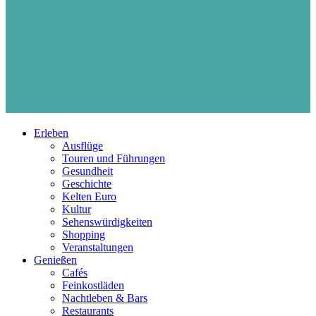
Erleben
Ausflüge
Touren und Führungen
Gesundheit
Geschichte
Kelten Euro
Kultur
Sehenswürdigkeiten
Shopping
Veranstaltungen
Genießen
Cafés
Feinkostläden
Nachtleben & Bars
Restaurants