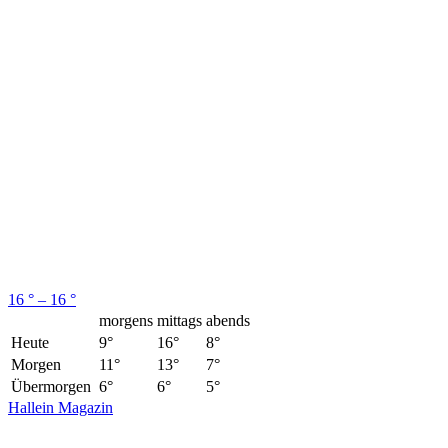
16 ° – 16 °
morgens
mittags
abends
Heute
9°
16°
8°
Morgen
11°
13°
7°
Übermorgen
6°
6°
5°
Hallein Magazin