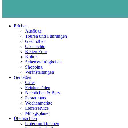
Erleben
Ausflüge
Touren und Führungen
Gesundheit
Geschichte
Kelten Euro
Kultur
Sehenswürdigkeiten
Shopping
Veranstaltungen
Genießen
Cafés
Feinkostläden
Nachtleben & Bars
Restaurants
Wochenmärkte
Lieferservice
Mittagsplaner
Übernachten
Unterkunft buchen