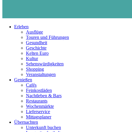
Erleben
Ausflüge
Touren und Führungen
Gesundheit
Geschichte
Kelten Euro
Kultur
Sehenswürdigkeiten
Shopping
Veranstaltungen
Genießen
Cafés
Feinkostläden
Nachtleben & Bars
Restaurants
Wochenmärkte
Lieferservice
Mittagsplaner
Übernachten
Unterkunft buchen