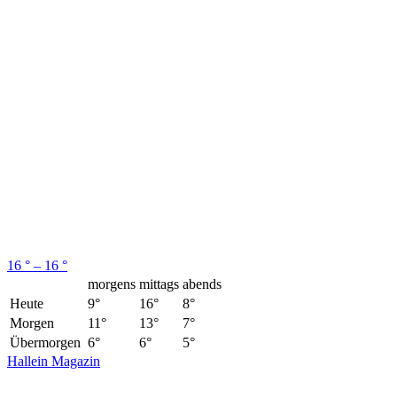
16 ° – 16 °
morgens
mittags
abends
Heute
9°
16°
8°
Morgen
11°
13°
7°
Übermorgen
6°
6°
5°
Hallein Magazin