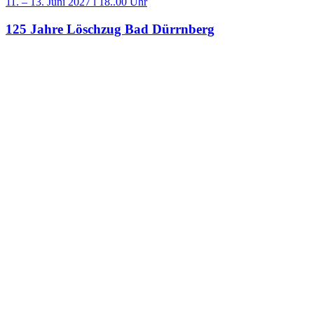
11. – 13. Juni 2027 l 18..00 Uhr
125 Jahre Löschzug Bad Dürrnberg