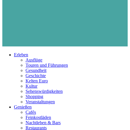
Erleben
Ausflüge
Touren und Führungen
Gesundheit
Geschichte
Kelten Euro
Kultur
Sehenswürdigkeiten
Shopping
Veranstaltungen
Genießen
Cafés
Feinkostläden
Nachtleben & Bars
Restaurants