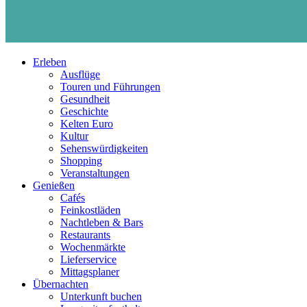
Erleben
Ausflüge
Touren und Führungen
Gesundheit
Geschichte
Kelten Euro
Kultur
Sehenswürdigkeiten
Shopping
Veranstaltungen
Genießen
Cafés
Feinkostläden
Nachtleben & Bars
Restaurants
Wochenmärkte
Lieferservice
Mittagsplaner
Übernachten
Unterkunft buchen