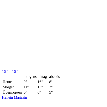
16 ° – 16 °
morgens
mittags
abends
Heute
9°
16°
8°
Morgen
11°
13°
7°
Übermorgen
6°
6°
5°
Hallein Magazin