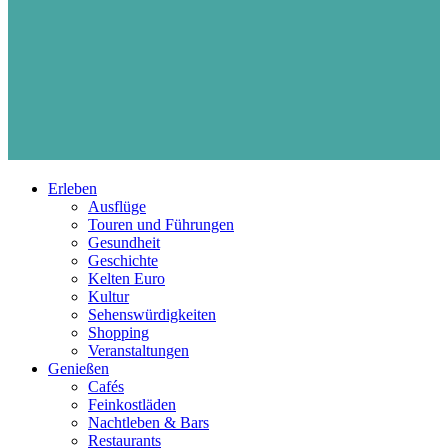
Erleben
Ausflüge
Touren und Führungen
Gesundheit
Geschichte
Kelten Euro
Kultur
Sehenswürdigkeiten
Shopping
Veranstaltungen
Genießen
Cafés
Feinkostläden
Nachtleben & Bars
Restaurants