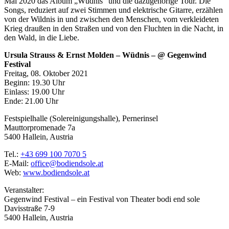
Mai 2020 das Album „Wüdnis“ und die dazugehörige Tour. Die
Songs, reduziert auf zwei Stimmen und elektrische Gitarre, erzählen
von der Wildnis in und zwischen den Menschen, vom verkleideten
Krieg draußen in den Straßen und von den Fluchten in die Nacht, in
den Wald, in die Liebe.
Ursula Strauss & Ernst Molden – Wüdnis – @ Gegenwind
Festival
Freitag, 08. Oktober 2021
Beginn: 19.30 Uhr
Einlass: 19.00 Uhr
Ende: 21.00 Uhr
Festspielhalle (Solereinigungshalle), Pernerinsel
Mauttorpromenade 7a
5400 Hallein, Austria
Tel.:
+43 699 100 7070 5
E-Mail:
office@bodiendsole.at
Web:
www.bodiendsole.at
Veranstalter:
Gegenwind Festival – ein Festival von Theater bodi end sole
Davisstraße 7-9
5400 Hallein, Austria