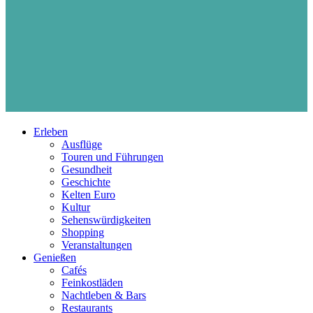
Erleben
Ausflüge
Touren und Führungen
Gesundheit
Geschichte
Kelten Euro
Kultur
Sehenswürdigkeiten
Shopping
Veranstaltungen
Genießen
Cafés
Feinkostläden
Nachtleben & Bars
Restaurants