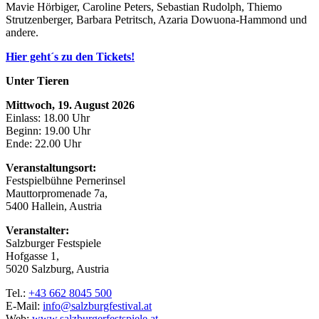
Mavie Hörbiger,
Caroline Peters,
Sebastian Rudolph,
Thiemo
Strutzenberger,
Barbara Petritsch,
Azaria Dowuona-Hammond
und
andere.
Hier geht´s zu den Tickets!
Unter Tieren
Mittwoch, 19. August 2026
Einlass: 18.00 Uhr
Beginn: 19.00 Uhr
Ende: 22.00 Uhr
Veranstaltungsort:
Festspielbühne Pernerinsel
Mauttorpromenade 7a,
5400 Hallein, Austria
Veranstalter:
Salzburger Festspiele
Hofgasse 1,
5020 Salzburg, Austria
Tel.:
+43 662 8045 500
E-Mail:
info@salzburgfestival.at
Web:
www.salzburgerfestspiele.at