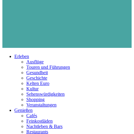
Erleben
Ausflüge
Touren und Führungen
Gesundheit
Geschichte
Kelten Euro
Kultur
Sehenswürdigkeiten
Shopping
Veranstaltungen
Genießen
Cafés
Feinkostläden
Nachtleben & Bars
Restaurants