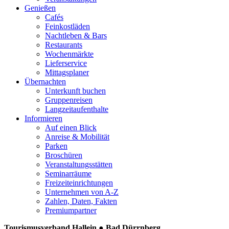
Genießen
Cafés
Feinkostläden
Nachtleben & Bars
Restaurants
Wochenmärkte
Lieferservice
Mittagsplaner
Übernachten
Unterkunft buchen
Gruppenreisen
Langzeitaufenthalte
Informieren
Auf einen Blick
Anreise & Mobilität
Parken
Broschüren
Veranstaltungsstätten
Seminarräume
Freizeiteinrichtungen
Unternehmen von A-Z
Zahlen, Daten, Fakten
Premiumpartner
Tourismusverband Hallein ● Bad Dürrnberg