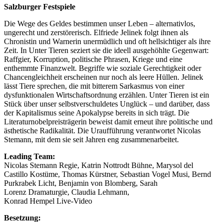
Salzburger Festspiele
Die Wege des Geldes bestimmen unser Leben – alternativlos,
ungerecht und zerstörerisch. Elfriede Jelinek folgt ihnen als
Chronistin und Warnerin unermüdlich und oft hellsichtiger als ihre
Zeit. In Unter Tieren seziert sie die ideell ausgehöhlte Gegenwart:
Raffgier, Korruption, politische Phrasen, Kriege und eine
enthemmte Finanzwelt. Begriffe wie soziale Gerechtigkeit oder
Chancengleichheit erscheinen nur noch als leere Hüllen. Jelinek
lässt Tiere sprechen, die mit bitterem Sarkasmus von einer
dysfunktionalen Wirtschaftsordnung erzählen. Unter Tieren ist ein
Stück über unser selbstverschuldetes Unglück – und darüber, dass
der Kapitalismus seine Apokalypse bereits in sich trägt. Die
Literaturnobelpreisträgerin beweist damit erneut ihre politische und
ästhetische Radikalität. Die Uraufführung verantwortet Nicolas
Stemann, mit dem sie seit Jahren eng zusammenarbeitet.
Leading Team:
Nicolas Stemann
Regie,
Katrin Nottrodt
Bühne,
Marysol del
Castillo
Kostüme,
Thomas Kürstner,
Sebastian Vogel
Musi,
Bernd
Purkrabek
Licht,
Benjamin von Blomberg,
Sarah
Lorenz
Dramaturgie,
Claudia Lehmann,
Konrad Hempel
Live-Video
Besetzung: