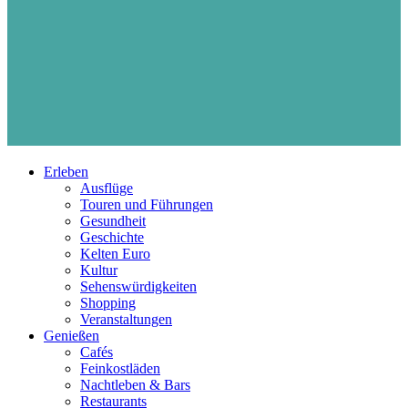
Erleben
Ausflüge
Touren und Führungen
Gesundheit
Geschichte
Kelten Euro
Kultur
Sehenswürdigkeiten
Shopping
Veranstaltungen
Genießen
Cafés
Feinkostläden
Nachtleben & Bars
Restaurants