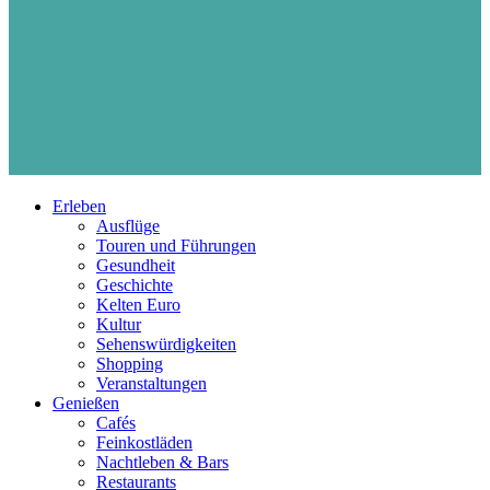
Erleben
Ausflüge
Touren und Führungen
Gesundheit
Geschichte
Kelten Euro
Kultur
Sehenswürdigkeiten
Shopping
Veranstaltungen
Genießen
Cafés
Feinkostläden
Nachtleben & Bars
Restaurants