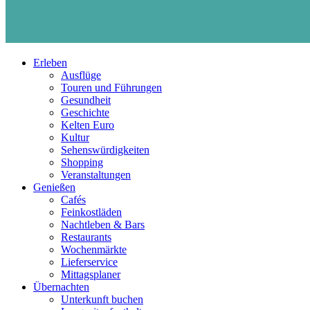
Erleben
Ausflüge
Touren und Führungen
Gesundheit
Geschichte
Kelten Euro
Kultur
Sehenswürdigkeiten
Shopping
Veranstaltungen
Genießen
Cafés
Feinkostläden
Nachtleben & Bars
Restaurants
Wochenmärkte
Lieferservice
Mittagsplaner
Übernachten
Unterkunft buchen