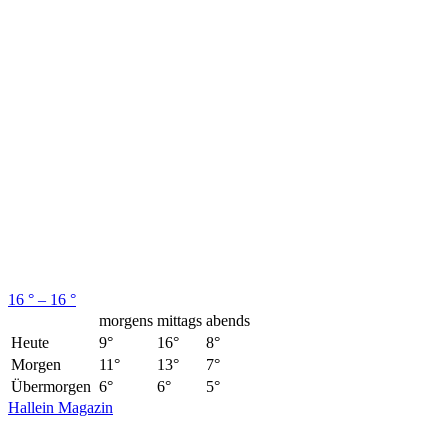
16 ° – 16 °
morgens
mittags
abends
Heute
9°
16°
8°
Morgen
11°
13°
7°
Übermorgen
6°
6°
5°
Hallein Magazin