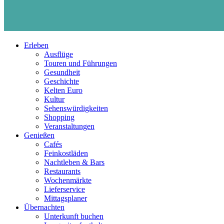
Erleben
Ausflüge
Touren und Führungen
Gesundheit
Geschichte
Kelten Euro
Kultur
Sehenswürdigkeiten
Shopping
Veranstaltungen
Genießen
Cafés
Feinkostläden
Nachtleben & Bars
Restaurants
Wochenmärkte
Lieferservice
Mittagsplaner
Übernachten
Unterkunft buchen