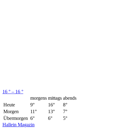
16 ° – 16 °
morgens
mittags
abends
Heute
9°
16°
8°
Morgen
11°
13°
7°
Übermorgen
6°
6°
5°
Hallein Magazin