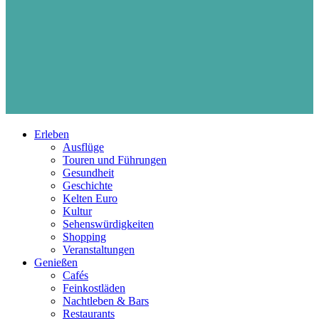
Erleben
Ausflüge
Touren und Führungen
Gesundheit
Geschichte
Kelten Euro
Kultur
Sehenswürdigkeiten
Shopping
Veranstaltungen
Genießen
Cafés
Feinkostläden
Nachtleben & Bars
Restaurants