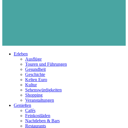
Erleben
Ausflüge
Touren und Führungen
Gesundheit
Geschichte
Kelten Euro
Kultur
Sehenswürdigkeiten
Shopping
Veranstaltungen
Genießen
Cafés
Feinkostläden
Nachtleben & Bars
Restaurants