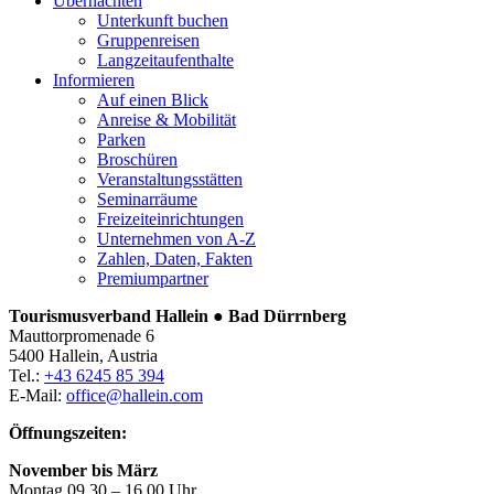
Übernachten
Unterkunft buchen
Gruppenreisen
Langzeitaufenthalte
Informieren
Auf einen Blick
Anreise & Mobilität
Parken
Broschüren
Veranstaltungsstätten
Seminarräume
Freizeiteinrichtungen
Unternehmen von A-Z
Zahlen, Daten, Fakten
Premiumpartner
Tourismusverband Hallein ● Bad Dürrnberg
Mauttorpromenade 6
5400 Hallein, Austria
Tel.:
+43 6245 85 394
E-Mail:
office@hallein.com
Öffnungszeiten:
November bis März
Montag 09.30 – 16.00 Uhr,