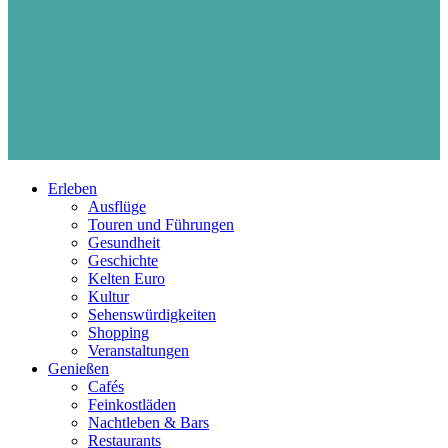
Erleben
Ausflüge
Touren und Führungen
Gesundheit
Geschichte
Kelten Euro
Kultur
Sehenswürdigkeiten
Shopping
Veranstaltungen
Genießen
Cafés
Feinkostläden
Nachtleben & Bars
Restaurants