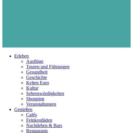
Erleben
Ausflüge
Touren und Führungen
Gesundheit
Geschichte
Kelten Euro
Kultur
Sehenswürdigkeiten
Shopping
Veranstaltungen
Genießen
Cafés
Feinkostläden
Nachtleben & Bars
Restaurants